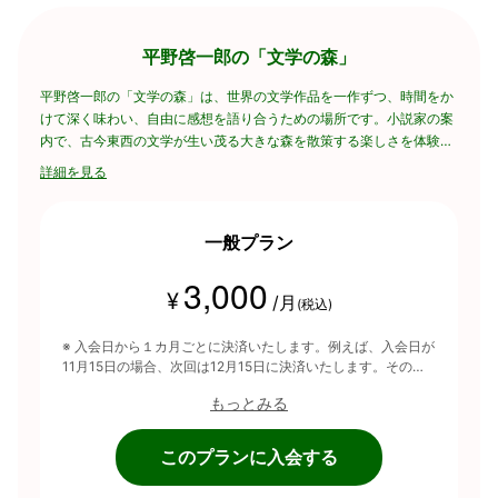
平野啓一郎の「文学の森」
平野啓一郎の「文学の森」は、世界の文学作品を一作ずつ、時間をか
けて深く味わい、自由に感想を語り合うための場所です。小説家の案
内で、古今東西の文学が生い茂る大きな森を散策する楽しさを体験し
てください。
詳細を見る
一般プラン
3,000
¥
/月
(税込)
※ 入会日から１カ月ごとに決済いたします。例えば、入会日が
11月15日の場合、次回は12月15日に決済いたします。そのた
め月途中でのご入会も柔軟にご検討くださいませ。
もっとみる
このプランに入会する