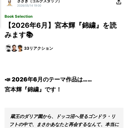
ささき（コルクスタッフ）
2026/05/14 19:00
Book Selection
【2026年6月】宮本輝『錦繍』を読
みます📚
33
リアクション
📣
2026年6月のテーマ作品は……
宮本輝『錦繍』です！
蔵王のダリア園から、ドッコ沼へ登るゴンドラ・リ
フトの中で、まさかあなたと再会するなんて、本当に