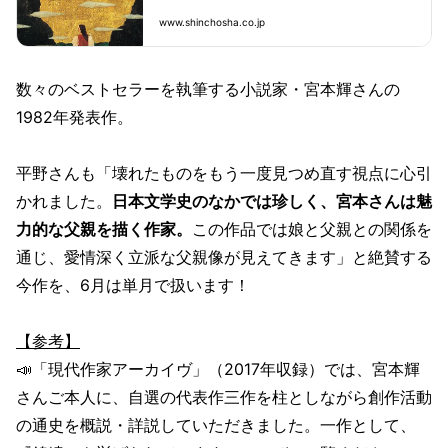
するなんて、本当に想像すら出来ないことでし
www.shinchosha.co.jp
た」運命的な事件ゆえ愛しながらも離婚した二
人が、紅葉に染まる蔵王で十年の歳月を隔て再
会した。そ
数々のベストセラーを執筆する小説家・宮本輝さんの
1982年発表作。
平野さんも「壊れたものをもう一度見つめ直す視点に心引
かれました。
日本文学史のなかでは珍しく、宮本さんは魅
力的な父親を描く作家。
この作品では娘と父親との関係を
通じ、愛情深く立派な父親像が見えてきます」と絶賛する
今作を、6月は単月で扱います！
【参考】
📣「現代作家アーカイヴ」（2017年収録）では、宮本輝
さんご本人に、自選の代表作三作を柱としながら創作活動
の通史を概説・詳説していただきました。一作として、