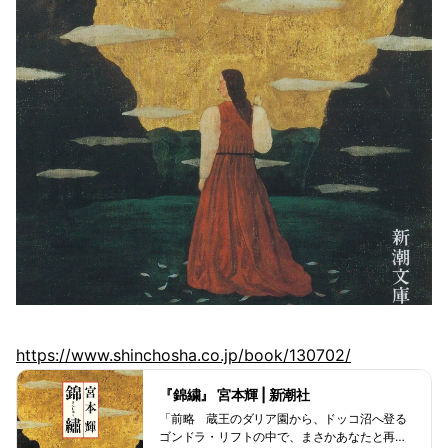
https://www.shinchosha.co.jp/book/130702/
『錦繍』 宮本輝 | 新潮社
「前略 蔵王のダリア園から、ドッコ沼へ登る
ゴンドラ・リフトの中で、まさかあなたと再会