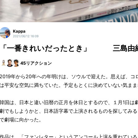
Kappa
2021/06/12 16:09
「一番きれいだったとき」 三島由紀
45
リアクション
2019年から20年への年明けは、ソウルで迎えた。思えば、
は平安な空気に満ちていた。予定もとくに決めていない気まま
韓国は、日本と違い旧暦の正月を休日とするので、１月1日は
劇でもしようかと、日本語字幕で上演されるものを探してみる
で劇場に向かった。
作品は、「ファンレター」というアンコール上演を重ねている