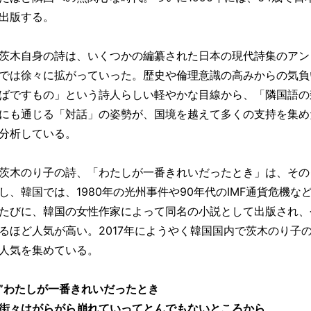
出版する。
茨木自身の詩は、いくつかの編纂された日本の現代詩集のアン
では徐々に拡がっていった。歴史や倫理意識の高みからの気負
ばですもの」という詩人らしい軽やかな目線から、「隣国語の
にも通じる「対話」の姿勢が、国境を越えて多くの支持を集め
分析している。
茨木のり子の詩、「わたしが一番きれいだったとき」は、その
し、韓国では、1980年の光州事件や90年代のIMF通貨危機
たびに、韓国の女性作家によって同名の小説として出版され、
るほど人気が高い。2017年にようやく韓国国内で茨木のり子
人気を集めている。
”わたしが一番きれいだったとき
街々はがらがら崩れていってとんでもないところから