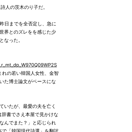
、詩人の茨木のり子だ。
に、昨日までを全否定し、急に
世界とのズレをを感じた少
となった。
em_r_mt_dp_W970Q09WP2S
まれの若い韓国人女性、金智
いた博士論文がベースにな
ていたが、最愛の夫を亡く
時は辞書でさえ本屋で見かけな
なんでまた？」と応じられ
日本で「韓国現代詩選」を翻訳