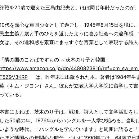
終戦を20歳で迎えた三島由紀夫と、ほぼ同じ年齢だったのが
10代を熱心な軍国少女として過ごし、1945年8月15日を境
民主主義万歳と手のひらを返したように喜ぶ社会への違和感。
女は、その違和感を素直にまっすぐな言葉として表現する詩人
「隣の国のことばですもの ～茨木のり子と韓国」
https://www.amazon.co.jp/dp/4480823816/ref=cm_sw_
T5Z9V3KRP
は、昨年末に出版された本。著者は1984年生
英（キム・ジヨン）さん。彼女が立教大学大学院に留学して書
っている。
本書によれば、茨木のり子は、戦後、詩人として文学活動をし
した50歳の年、1976年からハングルを一人学び始める。当
いような時代。「ハングルを学んでいます」と周囲に語ると「
たほど隣国への無関心な時代。ついに1990年には、64歳で