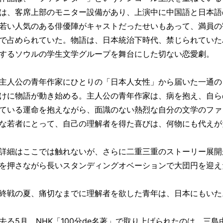
は、客席上部のモニター設備があり、上演中に中国語と日本語
若い人気のある俳優陣がキャストだったせいもあって、満員の
で占められていた。物語は、日本統治下時代、禁じられていた
するソウルの学生文学グループを舞台にした切ない恋愛劇。
主人公の青年作家にひとりの「日本人女性」から届いた一通の
けに物語が動き始める。主人公の青年作家は、病を抱え、自ら
ている運命を抱えながら、面識のない熱烈な自分の文学のファ
な若者にとって、自己の理解者を得た喜びは、何物にも代えが
詳細はここでは触れないが、さらに二重三重のストーリー展開
を押さながら長いスタンディングオベーションで大団円を迎え
終戦の夏、痛切なまでに理解者を欲した青年は、日本にもいた
去る5月、NHK「100分de名著」で取り上げられたのは、三